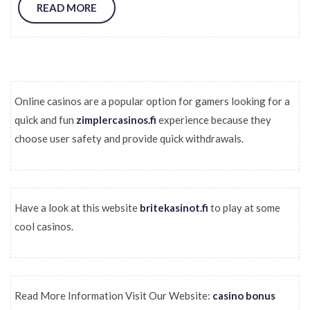
READ MORE
Online casinos are a popular option for gamers looking for a
quick and fun
zimplercasinos.fi
experience because they
choose user safety and provide quick withdrawals.
Have a look at this website
britekasinot.fi
to play at some
cool casinos.
Read More Information Visit Our Website:
casino bonus