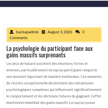
Skip
to
content
backupadmin
August 3, 2026
0
Comments
La psychologie du participant face aux
gains massifs surprenants
Les jeux de hasard suscitent des émotions fortes et
intenses, particulièrement lorsqu’un participant remporte
une montant important de manière inattendue. Ces moments
de victoire exceptionnelle déclenchent des mécanismes
psychologiques complexes qui influencent significativement
le comportement et les décisions futures du gagnant. L’effet
émotionnel immédiat des gains massifs Lorsqu’un joueur