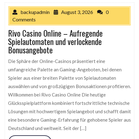
backupadmin
August 3, 2026
0
Comments
Rivo Casino Online – Aufregende
Spielautomaten und verlockende
Bonusangebote
Die Sphäre der Online-Casinos präsentiert eine
umfangreiche Palette an Gaming-Angeboten, bei denen
Spieler aus einer breiten Palette von Spielautomaten
auswählen und von großzügigen Bonusaktionen profitieren.
Willkommen bei Rivo Casino Online Die heutige
Glücksspielplattform kombiniert fortschrittliche technische
Lösungen mit hochwertigem Spielangebot und schafft damit
eine besondere Gaming-Erfahrung für gehobene Spieler aus
Deutschland und weltweit. Seit der […]